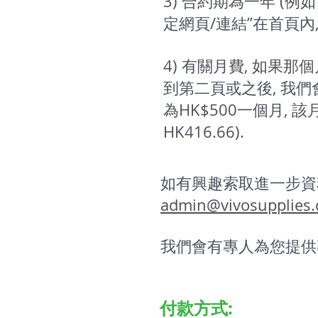
3) 合約期為一年 (例
定網頁/連結”在首頁內
4) 有關月費, 如果
到第二頁或之後, 我們
為HK$500一個月, 該
HK416.66).
如有興趣索取進一步資料或
admin@vivosupplies
我們會有專人為您提供
付款方式: