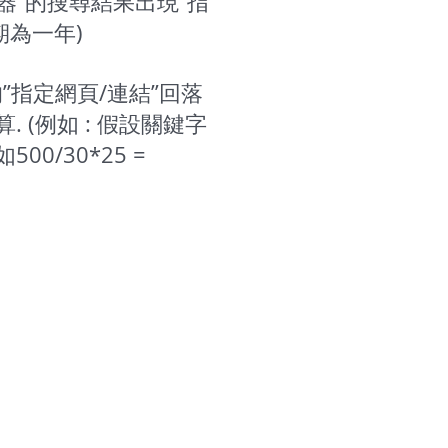
尋器”的搜尋結果出現”指
期為一年)
”指定網頁/連結”回落
 (例如 : 假設關鍵字
0/30*25 =